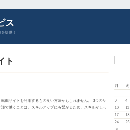
ビス
報を提供！
イト
月
火
3
4
転職サイトを利用するもの良い方法かもしれません。 3つのサ
介護で働くことは、スキルアップにも繋がるため、スキルがしっ
10
11
17
18
24
25
31